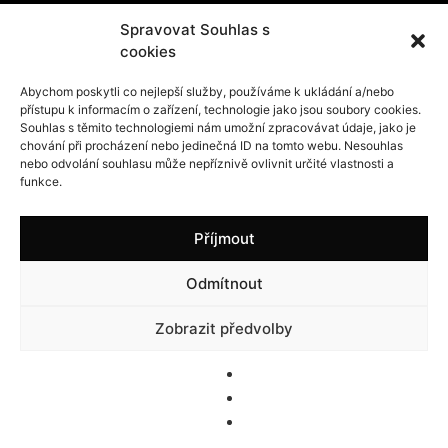
Spravovat Souhlas s
cookies
Kontakt
Abychom poskytli co nejlepší služby, používáme k ukládání a/nebo
Info@dnservis.cz
přístupu k informacím o zařízení, technologie jako jsou soubory cookies.
+420 608 029 102
Souhlas s těmito technologiemi nám umožní zpracovávat údaje, jako je
chování při procházení nebo jedinečná ID na tomto webu. Nesouhlas
nebo odvolání souhlasu může nepříznivě ovlivnit určité vlastnosti a
funkce.
© 2023 Data Net Servis |
Design by ReVitta
Příjmout
Odmítnout
Zobrazit předvolby