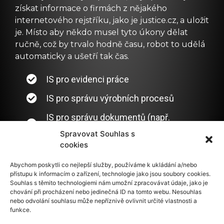
získat informace o firmách z nějakého
internetového rejstříku, jako je justice.cz, a uložit
je. Místo aby někdo musel tyto úkony dělat
ručně, což by trvalo hodně času, robot to udělá
automaticky a ušetří tak čas.
IS pro evidenci práce
IS pro správu výrobních procesů
IS pro správu dokumentů (např.
formáty docx, xlsx, csv)
Spravovat Souhlas s
cookies
Abychom poskytli co nejlepší služby, používáme k ukládání a/nebo
přístupu k informacím o zařízení, technologie jako jsou soubory cookies.
Souhlas s těmito technologiemi nám umožní zpracovávat údaje, jako je
chování při procházení nebo jedinečná ID na tomto webu. Nesouhlas
nebo odvolání souhlasu může nepříznivě ovlivnit určité vlastnosti a
funkce.
Kontakt